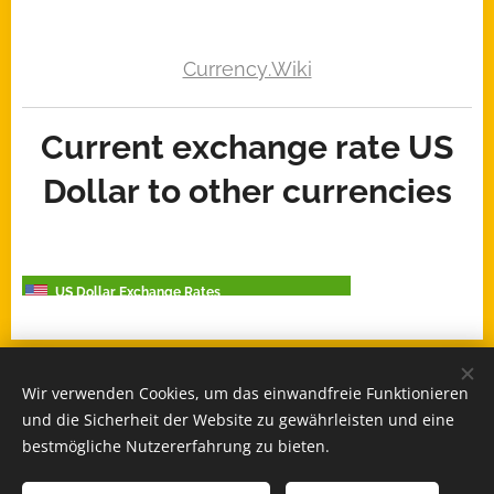
Currency.Wiki
Current exchange rate US
Dollar to other currencies
US Dollar Exchange Rates
Wir verwenden Cookies, um das einwandfreie Funktionieren
© 2026 -
www.MozambiqueExpert.com
| All rights reserved
und die Sicherheit der Website zu gewährleisten und eine
powered by
Webnode
Cookies
bestmögliche Nutzererfahrung zu bieten.
Sprachen