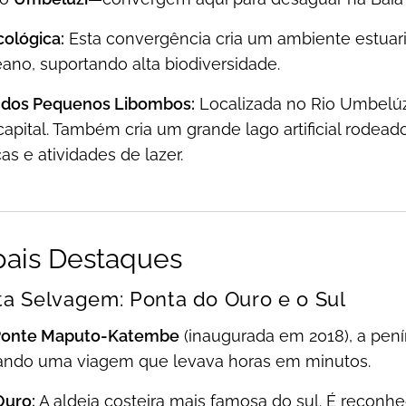
cológica:
Esta convergência cria um ambiente estuar
ano, suportando alta biodiversidade.
dos Pequenos Libombos:
Localizada no Rio Umbelúzi
capital. Também cria um grande lago artificial rodea
s e atividades de lazer.
pais Destaques
sta Selvagem: Ponta do Ouro e o Sul
Ponte Maputo-Katembe
(inaugurada em 2018), a penín
ando uma viagem que levava horas em minutos.
Ouro:
A aldeia costeira mais famosa do sul. É reconhe