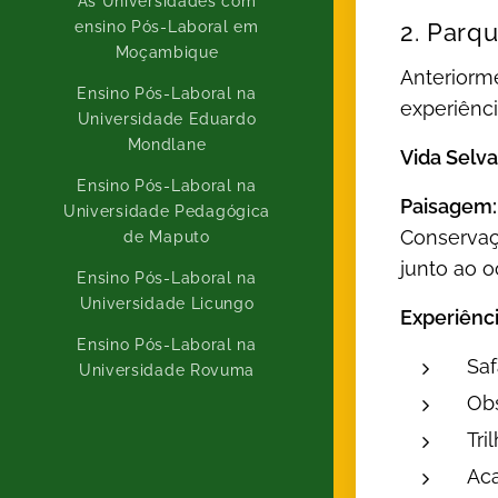
As Universidades com
ensino Pós-Laboral em
2. Parq
Moçambique
Anteriorm
Ensino Pós-Laboral na
experiênci
Universidade Eduardo
Mondlane
Vida Selv
Ensino Pós-Laboral na
Paisagem:
Universidade Pedagógica
Conservaç
de Maputo
junto ao 
Ensino Pós-Laboral na
Universidade Licungo
Experiênci
Ensino Pós-Laboral na
Saf
Universidade Rovuma
Obs
Tri
Ac