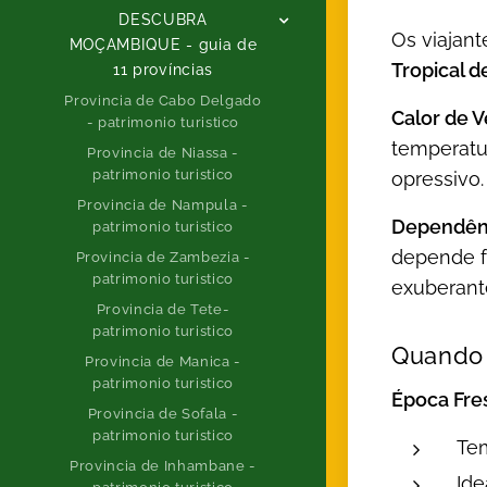
DESCUBRA
Os viajan
MOÇAMBIQUE - guia de
Tropical 
11 províncias
Provincia de Cabo Delgado
Calor de V
- patrimonio turistico
temperat
Provincia de Niassa -
patrimonio turistico
opressivo.
Provincia de Nampula -
Dependênc
patrimonio turistico
depende f
Provincia de Zambezia -
patrimonio turistico
exuberant
Provincia de Tete-
patrimonio turistico
Quando 
Provincia de Manica -
patrimonio turistico
Época Fre
Provincia de Sofala -
patrimonio turistico
Tem
Provincia de Inhambane -
Ide