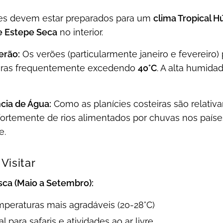
tes devem estar preparados para um
clima Tropical 
de Estepe Seca
no interior.
erão:
Os verões (particularmente janeiro e fevereir
uras frequentemente excedendo
40°C
. A alta humida
ia de Água:
Como as planícies costeiras são relativ
ortemente de rios alimentados por chuvas nos países
e.
Visitar
sca (Maio a Setembro):
peraturas mais agradáveis (20-28°C)
al para safaris e atividades ao ar livre