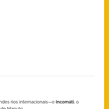
andes rios internacionais—o
Incomáti
, o
 de Maputo.