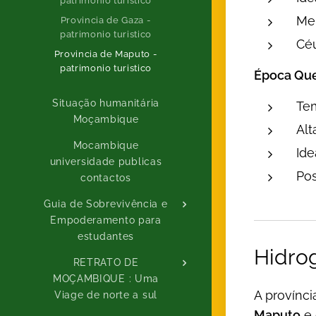
patrimonio turistico
Mel
Provincia de Gaza -
patrimonio turistico
Cé
Provincia de Maputo -
patrimonio turistico
Época Quen
Situação humanitária
Tem
Moçambique
Al
Mocambique
Ide
universidade publicas
Pos
contactos
Guia de Sobrevivência e
Empoderamento para
estudantes
Hidrog
RETRATO DE
MOÇAMBIQUE : Uma
A provínci
Viage de norte a sul
Maputo
e