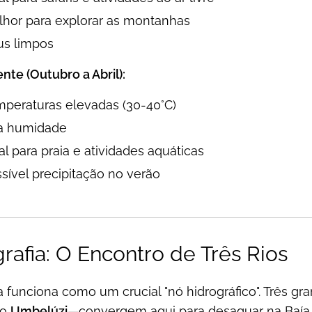
hor para explorar as montanhas
us limpos
te (Outubro a Abril):
peraturas elevadas (30-40°C)
ta humidade
al para praia e atividades aquáticas
sível precipitação no verão
rafia: O Encontro de Três Rios
a funciona como um crucial "nó hidrográfico". Três gr
 o
Umbelúzi
—convergem aqui para desaguar na Baía