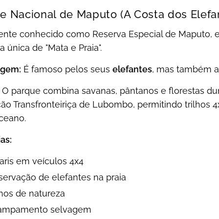
ue Nacional de Maputo (A Costa dos Elefa
ente conhecido como Reserva Especial de Maputo, e
a única de "Mata e Praia".
agem:
É famoso pelos seus
elefantes
, mas também al
O parque combina savanas, pântanos e florestas duna
ão Transfronteiriça de Lubombo, permitindo trilhos 
oceano.
as:
aris em veículos 4x4
ervação de elefantes na praia
lhos de natureza
ampamento selvagem