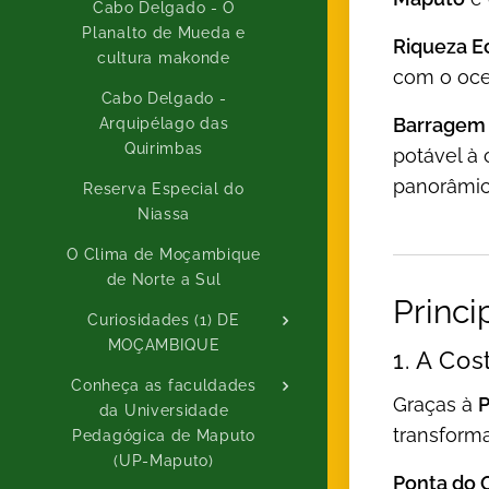
Cabo Delgado - O
Planalto de Mueda e
Riqueza E
cultura makonde
com o oce
Cabo Delgado -
Barragem 
Arquipélago das
Quirimbas
potável à 
panorâmica
Reserva Especial do
Niassa
O Clima de Moçambique
de Norte a Sul
Princi
Curiosidades (1) DE
MOÇAMBIQUE
1. A Co
Conheça as faculdades
Graças à
da Universidade
transform
Pedagógica de Maputo
(UP-Maputo)
Ponta do 