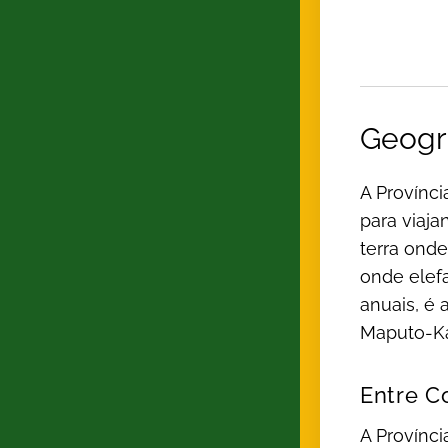
Geogr
A Provínc
para viaja
terra ond
onde elef
anuais, é 
Maputo-K
Entre Co
A Provínci