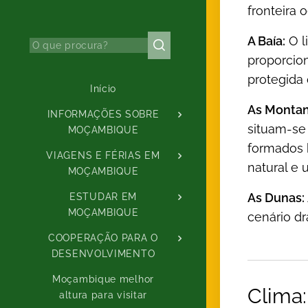
fronteira o
A Baía:
O l
proporcio
protegida
Início
As Montan
INFORMAÇÕES SOBRE
situam-se
MOÇAMBIQUE
formados 
VIAGENS E FÉRIAS EM
natural e 
MOÇAMBIQUE
As Dunas:
ESTUDAR EM
MOÇAMBIQUE
cenário dr
COOPERAÇÃO PARA O
DESENVOLVIMENTO
Moçambique melhor
Clima:
altura para visitar