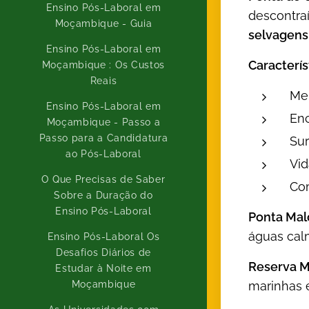
Ensino Pós-Laboral em
descontra
Moçambique - Guia
selvagens
Ensino Pós-Laboral em
Caracterís
Moçambique : Os Custos
Reais
Mer
Ensino Pós-Laboral em
Enc
Moçambique - Passo a
Passo para a Candidatura
Sur
ao Pós-Laboral
Vid
O Que Precisas de Saber
Co
Sobre a Duração do
Ensino Pós-Laboral
Ponta Mal
águas calm
Ensino Pós-Laboral Os
Desafios Diários de
Reserva Ma
Estudar à Noite em
Moçambique
marinhas e