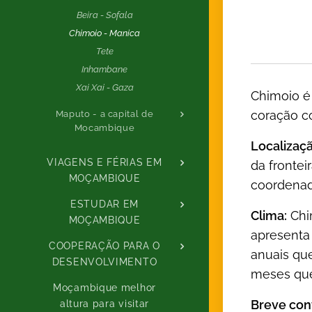
Beira - Sofala
Chimoio - Manica
Tete
Inhambane
Xai Xai - Gaza
Chimoio é
coração co
Maputo - a capital de
Mocambique
Localizaçã
VIAGENS E FÉRIAS EM
da fronte
MOÇAMBIQUE
coordenada
ESTUDAR EM
Clima:
Chim
MOÇAMBIQUE
apresenta
COOPERAÇÃO PARA O
anuais qu
DESENVOLVIMENTO
meses que
Moçambique melhor
Breve cont
altura para visitar