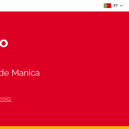
PT
o
 de Manica
moio: