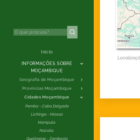
Início
Localizaçã
INFORMAÇÕES SOBRE
MOÇAMBIQUE
Geografia de Moçambique
Províncias Moçambique
Cidades Moçambique
Pemba - Cabo Delgado
Lichinga - Niassa
Nampula.
Nacala.
Quelimane - Zambezia