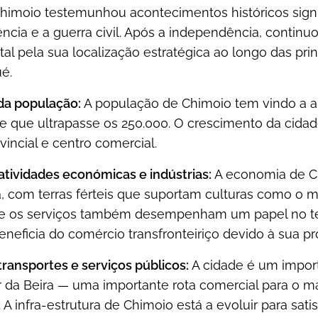
Chimoio testemunhou acontecimentos históricos signi
cia e a guerra civil. Após a independência, continu
l pela sua localização estratégica ao longo das pri
é.
a população:
A população de Chimoio tem vindo a 
e que ultrapasse os 250.000. O crescimento da cidad
ovincial e centro comercial.
 atividades económicas e indústrias:
A economia de Ch
a, com terras férteis que suportam culturas como o milh
e os serviços também desempenham um papel no tec
eneficia do comércio transfronteiriço devido à sua 
ransportes e serviços públicos:
A cidade é um import
r da Beira — uma importante rota comercial para o
A infra-estrutura de Chimoio está a evoluir para sat