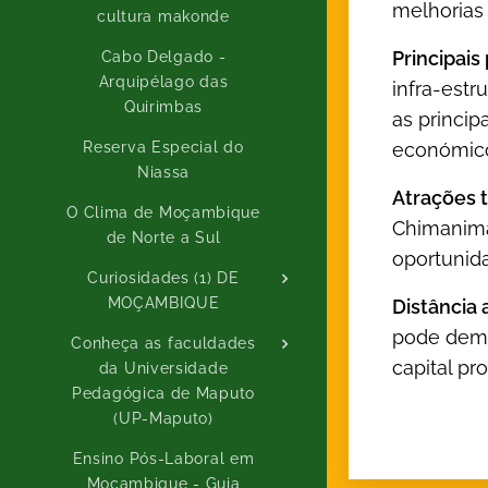
melhorias 
cultura makonde
Principais
Cabo Delgado -
Arquipélago das
infra-estr
Quirimbas
as princip
económicos
Reserva Especial do
Niassa
Atrações t
O Clima de Moçambique
Chimanima
de Norte a Sul
oportunida
Curiosidades (1) DE
MOÇAMBIQUE
Distância 
pode demo
Conheça as faculdades
capital pr
da Universidade
Pedagógica de Maputo
(UP-Maputo)
Ensino Pós-Laboral em
Moçambique - Guia