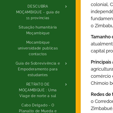
colonial, 
DESCUBRA
independên
MOÇAMBIQUE - guia de
fundamenta
11 províncias
o Zimbabu
Situação humanitária
Moçambique
Tamanho d
Mocambique
atualment
universidade publicas
capital pr
contactos
Principais
Guia de Sobrevivência e
agricultur
Empoderamento para
estudantes
comércio 
Chimoio b
RETRATO DE
MOÇAMBIQUE : Uma
Redes de t
Viage de norte a sul
o Corredo
Cabo Delgado - O
Zimbabué. 
Planalto de Mueda e