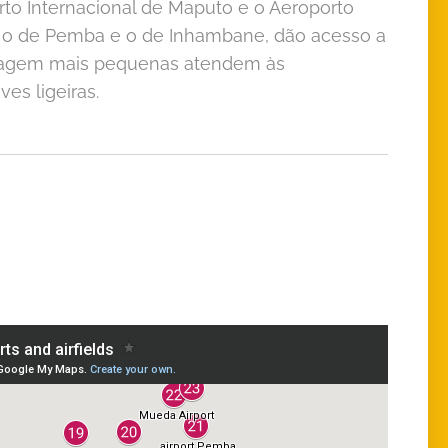
rto Internacional de Maputo e o Aeroporto
o, o de Pemba e o de Inhambane, dão acesso a
terragem mais pequenas atendem às
es ligeiras.