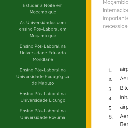
Moçambique
Estudar à Noite em
Internacio
Moçambique
importante
As Universidades com
necessidad
ensino Pós-Laboral em
Moçambique
Ensino Pós-Laboral na
Universidade Eduardo
Mondlane
air
Ensino Pós-Laboral na
Universidade Pedagógica
Ae
de Maputo
Bil
Ensino Pós-Laboral na
Inh
Universidade Licungo
air
Ensino Pós-Laboral na
Aer
Universidade Rovuma
Be