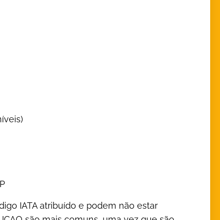
íveis)
MP
go IATA atribuído e podem não estar
os ICAO são mais comuns, uma vez que são