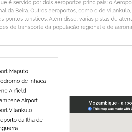
 é servido por dois aeroportos principais: o Aeropo
nal da Beira. Outros aeroportos, como o de Vilankul
s pontos turísticos. Além disso, várias pistas de a
es de transporte da população regional e de aeronav
port Maputo
ródromo de Inhaca
ene Airfield
ambane Airport
port Vilankulo
oporto da Ilha de
nguerra