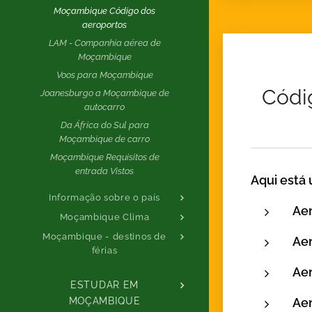
Moçambique Código dos
aeroportos
LAM - Companhia aérea de
Moçambique
Voos para Moçambique
Códi
Joanesburgo a Moçambique de
autocarro
Da África do Sul para
Moçambique de carro
Moçambique Requisitos de
entrada Vistos
Aqui está 
Informação sobre o país
Ae
Moçambique Clima
Moçambique - destinos de
Ae
férias
Ae
ESTUDAR EM
Ae
MOÇAMBIQUE