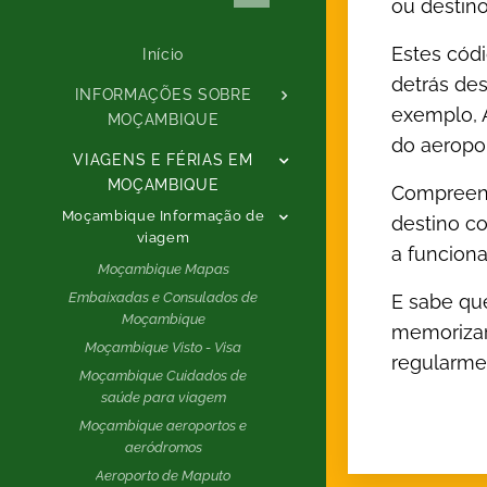
ou destin
Estes cód
Início
detrás des
INFORMAÇÕES SOBRE
exemplo, A
MOÇAMBIQUE
do aeropo
VIAGENS E FÉRIAS EM
MOÇAMBIQUE
Compreend
Moçambique Informação de
destino co
viagem
a funcion
Moçambique Mapas
Embaixadas e Consulados de
E sabe qu
Moçambique
memorizar
Moçambique Visto - Visa
regularme
Moçambique Cuidados de
saúde para viagem
Moçambique aeroportos e
aeródromos
Aeroporto de Maputo