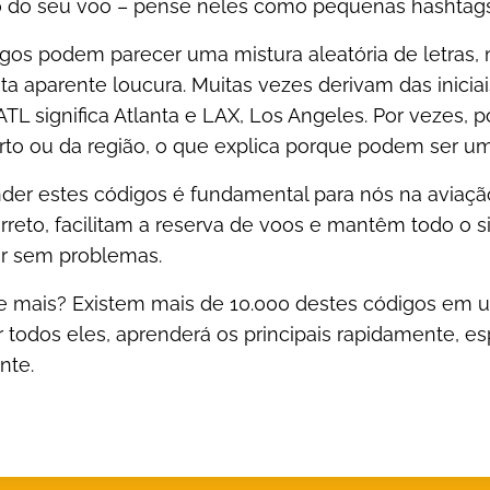
o do seu voo – pense neles como pequenas hashtags
igos podem parecer uma mistura aleatória de letras
ta aparente loucura. Muitas vezes derivam das inici
TL significa Atlanta e LAX, Los Angeles. Por vezes,
rto ou da região, o que explica porque podem ser u
er estes códigos é fundamental para nós na aviaçã
rreto, facilitam a reserva de voos e mantêm todo o 
ar sem problemas.
e mais? Existem mais de 10.000 destes códigos em 
 todos eles, aprenderá os principais rapidamente, e
nte.