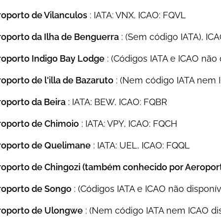
oporto de Vilanculos
: IATA: VNX, ICAO: FQVL
oporto da Ilha de Benguerra
: (Sem código IATA), IC
oporto Indigo Bay Lodge
: (Códigos IATA e ICAO não 
oporto de l'illa de Bazaruto
: (Nem código IATA nem I
oporto da Beira
: IATA: BEW, ICAO: FQBR
roporto de Chimoio
: IATA: VPY, ICAO: FQCH
roporto de Quelimane
: IATA: UEL, ICAO: FQQL
oporto de Chingozi (também conhecido por Aeroport
roporto de Songo
: (Códigos IATA e ICAO não disponív
roporto de Ulongwe
: (Nem código IATA nem ICAO dis