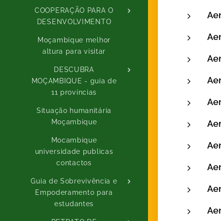
COOPERAÇÃO PARA O
Aer
DESENVOLVIMENTO
Aer
Moçambique melhor
altura para visitar
Aer
DESCUBRA
Aer
MOÇAMBIQUE - guia de
11 províncias
Aer
Situação humanitária
Moçambique
Ae
Mocambique
Ae
universidade publicas
contactos
Aer
Guia de Sobrevivência e
Ae
Empoderamento para
estudantes
Ae