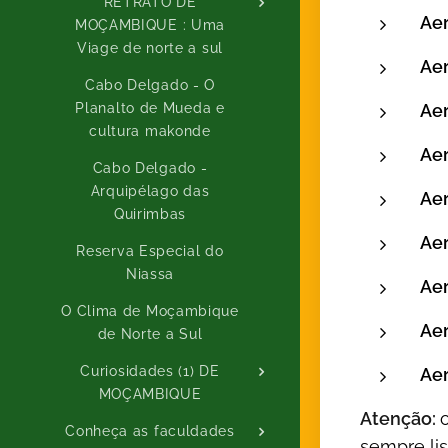
RETRATO DE
Ae
MOÇAMBIQUE : Uma
Viage de norte a sul
Ae
Cabo Delgado - O
Ae
Planalto de Mueda e
cultura makonde
Aer
Cabo Delgado -
Arquipélago das
Aer
Quirimbas
Ae
Reserva Especial do
Niassa
Ae
O Clima de Moçambique
Ae
de Norte a Sul
Curiosidades (1) DE
Aer
MOÇAMBIQUE
Atenção:
Conheça as faculdades
sempre li