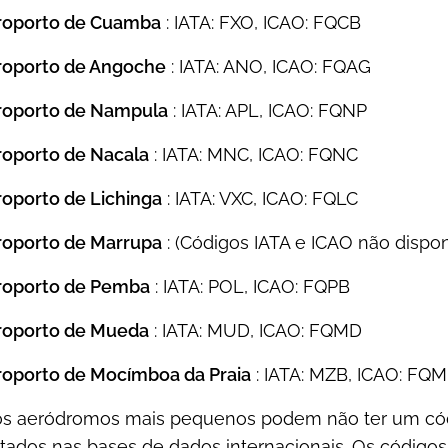
roporto de Cuamba
: IATA: FXO, ICAO: FQCB
roporto de Angoche
: IATA: ANO, ICAO: FQAG
roporto de Nampula
: IATA: APL, ICAO: FQNP
oporto de Nacala
: IATA: MNC, ICAO: FQNC
oporto de Lichinga
: IATA: VXC, ICAO: FQLC
roporto de Marrupa
: (Códigos IATA e ICAO não dispon
roporto de Pemba
: IATA: POL, ICAO: FQPB
roporto de Mueda
: IATA: MUD, ICAO: FQMD
oporto de Mocímboa da Praia
: IATA: MZB, ICAO: FQ
os aeródromos mais pequenos podem não ter um códi
stados nas bases de dados internacionais. Os códig