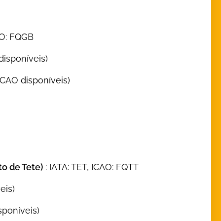
AO: FQGB
disponíveis)
CAO disponíveis)
o de Tete)
: IATA: TET, ICAO: FQTT
eis)
poníveis)