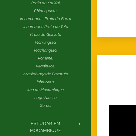
Praia de Xai Xai
Chidenguele.
Imhambane - Praia da Barra
Inhambane Praia do Tofo
Praia da Guinjata
Morrungulo.
Machangulo.
Pomene.
Vilankulos.
Arquipélago de Bazaruto
Inhassoro.
Ilha de Moçambique
Lago Niassa
Gurue.
ESTUDAR EM
MOÇAMBIQUE