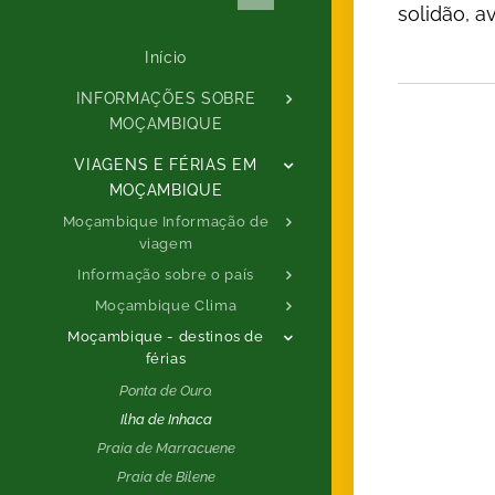
solidão, a
Início
INFORMAÇÕES SOBRE
MOÇAMBIQUE
VIAGENS E FÉRIAS EM
MOÇAMBIQUE
Moçambique Informação de
viagem
Informação sobre o país
Moçambique Clima
Moçambique - destinos de
férias
Ponta de Ouro.
Ilha de Inhaca
Praia de Marracuene
Praia de Bilene