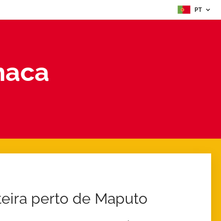
PT
nhaca
osteira perto de Maputo