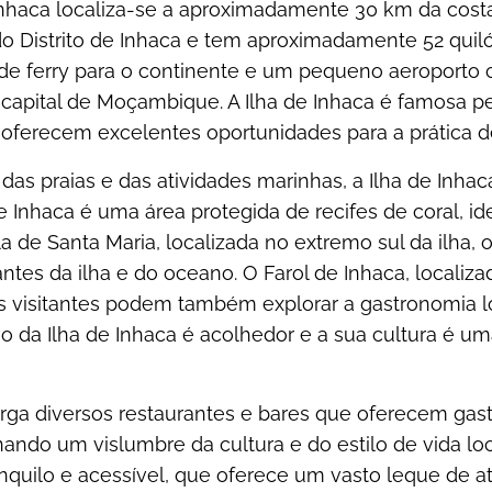
 Inhaca localiza-se a aproximadamente 30 km da cost
do Distrito de Inhaca e tem aproximadamente 52 quil
 de ferry para o continente e um pequeno aeroporto 
capital de Moçambique. A Ilha de Inhaca é famosa pela
 oferecem excelentes oportunidades para a prática d
das praias e das atividades marinhas, a Ilha de Inhac
 Inhaca é uma área protegida de recifes de coral, id
a de Santa Maria, localizada no extremo sul da ilha,
tes da ilha e do oceano. O Farol de Inhaca, localiza
s visitantes podem também explorar a gastronomia lo
vo da Ilha de Inhaca é acolhedor e a sua cultura é um
erga diversos restaurantes e bares que oferecem gast
ando um vislumbre da cultura e do estilo de vida loc
anquilo e acessível, que oferece um vasto leque de a