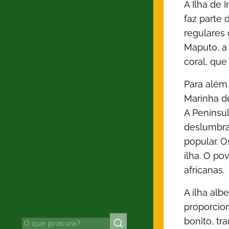
A Ilha de
faz parte 
regulares
Maputo, a 
coral, que
Para além 
Marinha de
A Penínsul
deslumbran
popular. O
ilha. O po
africanas.
A ilha alb
proporcion
bonito, tr