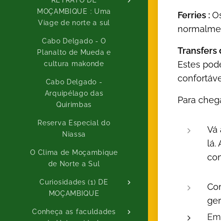
RETRATO DE
MOÇAMBIQUE : Uma
Ferries :
Os
Viage de norte a sul
normalmen
Cabo Delgado - O
Transfers 
Planalto de Mueda e
Estes pod
cultura makonde
confortáve
Cabo Delgado -
Arquipélago das
Para chega
Quirimbas
Reserva Especial do
Vá 
Niassa
lá.
O Clima de Moçambique
com
de Norte a Sul
Curiosidades (1) DE
Com
MOÇAMBIQUE
ger
Conheça as faculdades
Emb