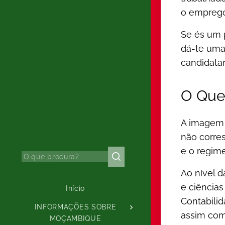
o emprego 
Se és um 
dá-te uma
candidatar
O Que
A imagem 
não corres
e o regime
Ao nível 
e ciência
Início
Contabili
INFORMAÇÕES SOBRE
assim com
MOÇAMBIQUE