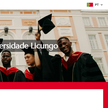
PT
versidade Licungo