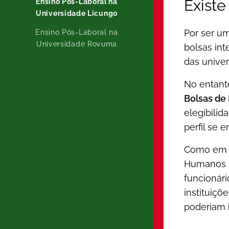
Existe
Ensino Pós-Laboral na
Universidade Licungo
Por ser u
Ensino Pós-Laboral na
Universidade Rovuma
bolsas int
das unive
No entanto
Bolsas de 
elegibilid
perfil se 
Como em q
Humanos d
funcionár
instituiç
poderiam b