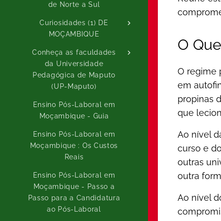
de Norte a Sul
compromet
Curiosidades (1) DE
MOÇAMBIQUE
O Que 
Conheça as faculdades
da Universidade
O regime 
Pedagógica de Maputo
em autofin
(UP-Maputo)
propinas d
Ensino Pós-Laboral em
que lecion
Moçambique - Guia
Ao nível 
Ensino Pós-Laboral em
Moçambique : Os Custos
curso e do
Reais
outras un
outra form
Ensino Pós-Laboral em
Moçambique - Passo a
Ao nível 
Passo para a Candidatura
ao Pós-Laboral
compromis