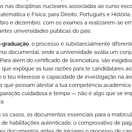
 nas disciplinas nucleares associadas ao curso esco
atemática e Física; para Direito, Português e História
ubro e dezembro, com os exames a realizarem-se em
antes universidades públicas do país.
s-graduação
, o processo é substancialmente diferent
rso documental, onde a universidade avalia um conju
Para além do certificado de licenciatura, são exigido
 que explique as tuas razões para te candidatares a
 o teu interesse e capacidade de investigação na á
s que possam atestar a tua competência académica o
eparação cuidadosa e tempo — não é algo que se imp
a.
os casos, os documentos essenciais para a matrícul
o de habilitações autenticado, o comprovativo de pag
es documentos antes de iniciares o processo de can