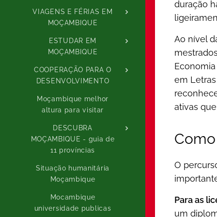
duração h
VIAGENS E FÉRIAS EM
ligeirame
MOÇAMBIQUE
Ao nível 
ESTUDAR EM
mestrados
MOÇAMBIQUE
Economia 
COOPERAÇÃO PARA O
em Letras 
DESENVOLVIMENTO
reconhecen
Moçambique melhor
ativas que
altura para visitar
DESCUBRA
Como 
MOÇAMBIQUE - guia de
11 províncias
O percurs
Situação humanitária
important
Moçambique
Mocambique
Para as li
universidade publicas
um diploma