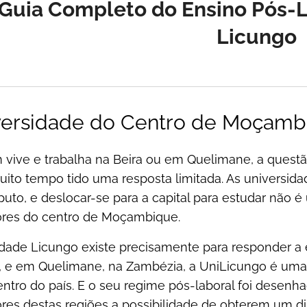
Guia Completo do Ensino Pós-L
Licungo
versidade do Centro de Moçamb
 vive e trabalha na Beira ou em Quelimane, a quest
uito tempo tido uma resposta limitada. As universid
to, e deslocar-se para a capital para estudar não é
ores do centro de Moçambique.
dade Licungo existe precisamente para responder a es
, e em Quelimane, na Zambézia, a UniLicungo é uma d
ntro do país. E o seu regime pós-laboral foi desenh
ores destas regiões a possibilidade de obterem um d