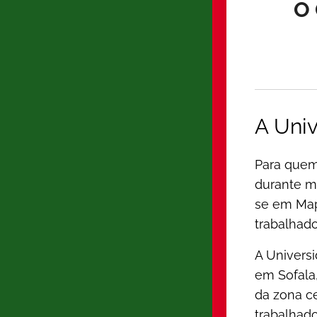
O 
A Uni
Para quem
durante m
se em Mapu
trabalhad
A Universi
em Sofala
da zona ce
trabalhad