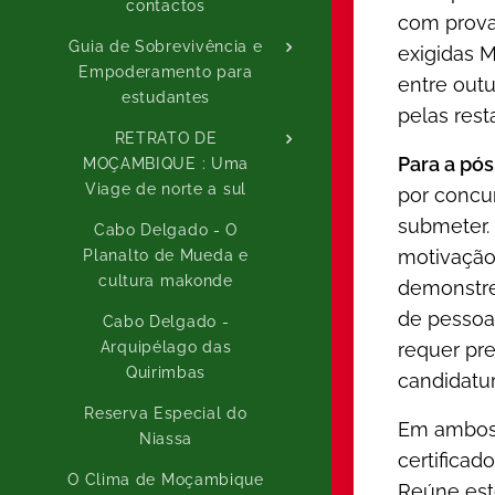
contactos
com provas
Guia de Sobrevivência e
exigidas M
Empoderamento para
entre out
estudantes
pelas rest
RETRATO DE
Para a pó
MOÇAMBIQUE : Uma
Viage de norte a sul
por concu
submeter. 
Cabo Delgado - O
motivação
Planalto de Mueda e
cultura makonde
demonstre
de pessoa
Cabo Delgado -
requer pr
Arquipélago das
Quirimbas
candidatur
Reserva Especial do
Em ambos 
Niassa
certificad
O Clima de Moçambique
Reúne est