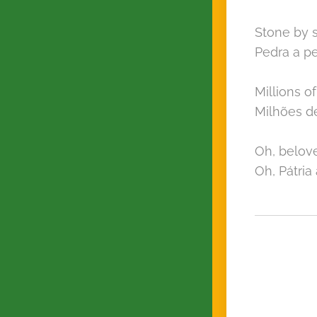
Stone by 
Pedra a p
Millions o
Milhões d
Oh, belov
Oh, Pátri