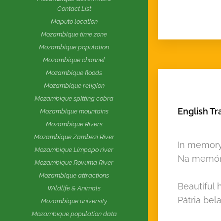
Contact List
Maputo location
Mozambique time zone
Mozambique population
Mozambique channel
Mozambique floods
Mozambique religion
Mozambique spitting cobra
English T
Mozambique mountains
Mozambique Rivers
Mozambique Zambezi River
In memory 
Mozambique Limpopo river
Na memóri
Mozambique Rovuma River
Mozambique attractions
Beautiful 
Wildlife & Animals
Pátria bel
Mozambique university
Mozambique population data