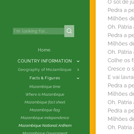
O sol de j
Pedra a p
Milhões d
Oh, Pátri
Pedra a p
Milhões d
Home.
Oh, Pátri
Colhe os 
COUNTRY INFORMATION
Cresce o 
Geography of Mozambique
E vai lav
Facts & Figures
Pedra a p
Mozambique time
Milhões d
Where is Mozambique
Oh, Pátri
Mozambique fact sheet
Pedra a p
Mozambique flag
Mozambique independence
Milhões d
Mozambique National Anthem
Oh, Pátri
Mozambique Government