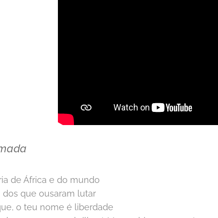
Amada
a de África e do mundo
a dos que ousaram lutar
e, o teu nome é liberdade