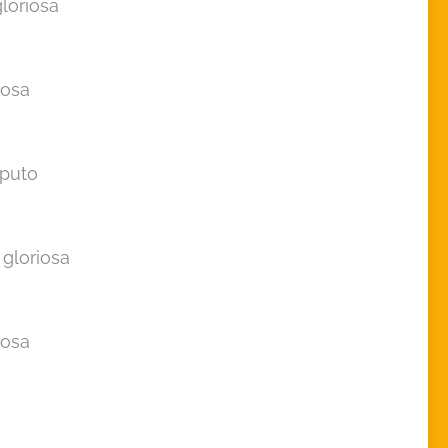
loriosa
iosa
aputo
gloriosa
iosa