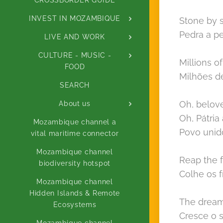
INVEST IN MOZAMBIQUE
Stone by 
Pedra a p
LIVE AND WORK
CULTURE - MUSIC -
Millions o
FOOD
Milhões d
SEARCH
Oh, belov
About us
Oh, Pátri
Mozambique channel a
Povo uni
vital maritime connector
Mozambique channel
Reap the f
biodiversity hotspot
Colhe os 
Mozambique channel
Hidden Islands & Remote
The dream
Ecosystems
Cresce o 
Mozambique channel