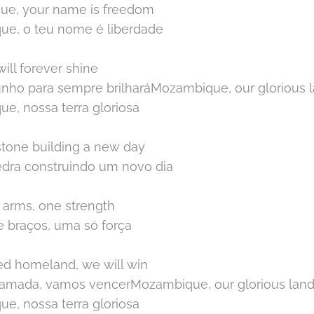
e, your name is freedom
e, o teu nome é liberdade
ill forever shine
junho para sempre brilharáMozambique, our glorious 
e, nossa terra gloriosa
stone building a new day
edra construindo um novo dia
f arms, one strength
e braços, uma só força
ed homeland, we will win
a amada, vamos vencerMozambique, our glorious lan
e, nossa terra gloriosa