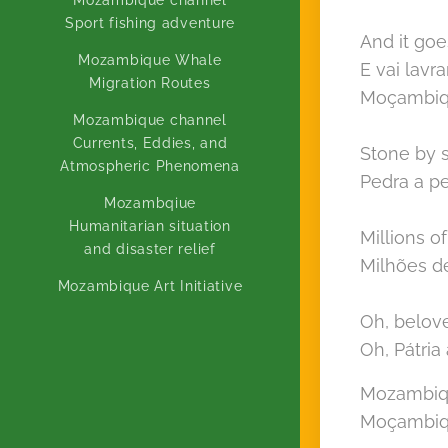
Sport fishing adventure
And it goe
Mozambique Whale
E vai lav
Migration Routes
Moçambiqu
Mozambique channel
Currents, Eddies, and
Stone by 
Atmospheric Phenomena
Pedra a p
Mozambqiue
Humanitarian situation
Millions o
and disaster relief
Milhões d
Mozambique Art Initiative
Oh, belov
Oh, Pátri
Mozambiqu
Moçambiqu