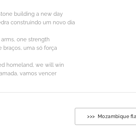
stone building a new day
edra construindo um novo dia
f arms, one strength
e braços, uma só força
ed homeland, we will win
a amada, vamos vencer
>>> Mozambique fl