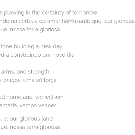
s plowing in the certainty of tomorrow
rando na certeza do amanhãMozambique, our glorious
e, nossa terra gloriosa
stone building a new day
edra construindo um novo dia
f arms, one strength
e braços, uma só força
ed homeland, we will win
a amada, vamos vencer
e, our glorious land
e, nossa terra gloriosa