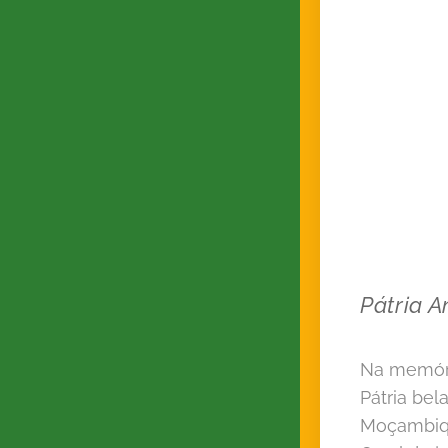
Pátria 
Na memóri
Pátria bel
Moçambiqu