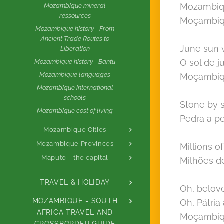
Mozambiqu
Mozambique mineral
ressources
Moçambiqu
Mozambique history - From
Ancient Trade Routes to
June sun w
Liberation
O sol de 
Mozambique history - Bantu
Mozambique languages
Moçambiqu
Mozambique international
schools
Stone by 
Mozambique cost of living
Pedra a p
Mozambique Cities
Mozambique Provinces
Millions o
Maputo - the capital
Milhões d
TRAVEL & HOLIDAY
Oh, belov
MOZAMBIQUE - SOUTH
Oh, Pátri
AFRICA TRAVEL AND
Moçambiqu
CROSSBORDER GUIDE