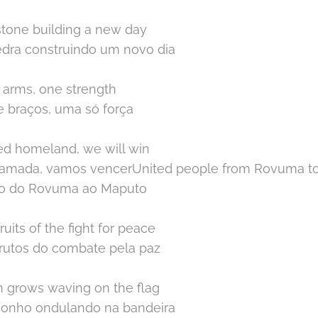
stone building a new day
edra construindo um novo dia
f arms, one strength
e braços, uma só força
ed homeland, we will win
a amada, vamos vencerUnited people from Rovuma t
do do Rovuma ao Maputo
ruits of the fight for peace
frutos do combate pela paz
 grows waving on the flag
sonho ondulando na bandeira